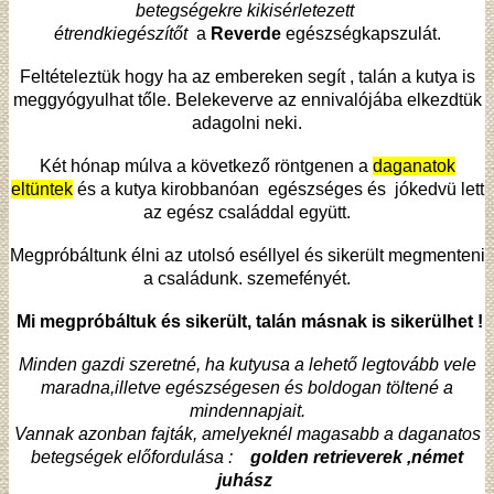
betegségekre kikisérletezett
étrendkiegészítőt
a
Reverde
egészségkapszulát.
Feltételeztük hogy ha az embereken segít , talán a kutya is
meggyógyulhat tőle. Belekeverve az ennivalójába elkezdtük
adagolni neki.
Két hónap múlva a következő röntgenen a
daganatok
eltüntek
és a kutya kirobbanóan egészséges és jókedvü lett
az egész családdal együtt.
Megpróbáltunk élni az utolsó eséllyel és sikerült megmenteni
a családunk. szemefényét.
Mi megpróbáltuk és sikerült, talán másnak is sikerülhet !
Minden gazdi szeretné, ha kutyusa a lehető legtovább vele
maradna,illetve egészségesen és boldogan töltené a
mindennapjait.
Vannak azonban fajták, amelyeknél magasabb a daganatos
betegségek előfordulása :
golden retrieverek ,német
juhász