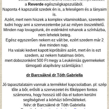
a
Reverde
egészségkapszulából.
Naponta 4 kapszulát szedek én is, a feleségem és a lányaim
is.
Azért, mert nem hiszek a komplex vitaminokban, szeretem
tudni hogy ami a szervezetembe jut az milyen összetételű.
Minden nap lovagolunk, én esténként rohanok a színházba,
nem lehetek beteg.
Egész egyszerűen nekem ez vált be, ezért szedem már 2
éve minden nap.
Ha valaki kedvet kapott kipróbálni azért, mert én is ezt
szedem, az nekem hatalmas öröm,
mert dobozonként 500 Ft megy a Leukémiás gyermekeket
támogató alapítvány számlájára !
dr Barcsákné dr Tóth Gabriella
Jó tapasztalataim vannak a termékkel kapcsolatban. pl: szép
tőle a bőr, erősíti a szervezetet és főképpen fontos
számomra, hogy hosszú idő óta el tudom kerülni
segítségével a kórházi bőrműtéteket.
Név: dr Barcsákné dr Tóth Gabriella