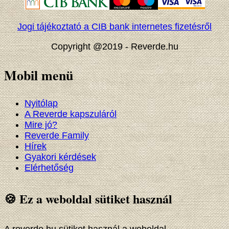
Jogi tájékoztató a CIB bank internetes fizetésről
Copyright @2019 - Reverde.hu
Mobil menü
Nyitólap
A Reverde kapszuláról
Mire jó?
Reverde Family
Hírek
Gyakori kérdések
Elérhetőség
🍪 Ez a weboldal sütiket használ