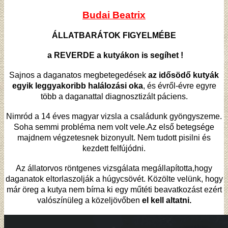
Budai Beatrix
ÁLLATBARÁTOK FIGYELMÉBE
a REVERDE a kutyákon is segíhet !
Sajnos a daganatos megbetegedések
az idősödő kutyák
egyik leggyakoribb halálozási oka
, és évről-évre egyre
több a daganattal diagnosztizált páciens.
Nimród a 14 éves magyar vizsla a családunk gyöngyszeme.
Soha semmi probléma nem volt vele.Az első betegsége
majdnem végzetesnek bizonyult. Nem tudott pisilni és
kezdett felfújódni.
Az állatorvos röntgenes vizsgálata megállapította,hogy
daganatok eltorlaszolják a húgycsövét. Közölte velünk, hogy
már öreg a kutya nem bírna ki egy műtéti beavatkozást ezért
valószínüleg a közeljövőben
el kell altatni.