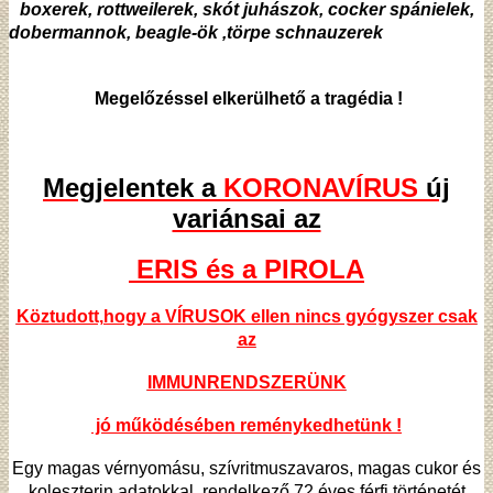
boxerek, rottweilerek, skót juhászok, cocker spánielek,
dobermannok, beagle-ök ,törpe schnauzerek
Megelőzéssel elkerülhető a tragédia !
Megjelentek a
KORONAVÍRUS
új
variánsai az
ERIS és a PIROLA
Köztudott,hogy a VÍRUSOK ellen nincs gyógyszer csak
az
IMMUNRENDSZERÜNK
jó működésében reménykedhetünk !
Egy magas vérnyomásu, szívritmuszavaros, magas cukor és
koleszterin adatokkal rendelkező 72 éves férfi történetét