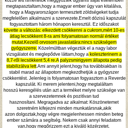
közzé tett ismertetők meggyőztek ugyanis saját esetemben
megtapasztaltam,hogy a magyar ember úgy van kitalálva,
hogy a Magyarországon termesztett zöldségeket tudja
megfelelően alkalmazni a szervezete.Emelt dózisú kapszulát
fogyasztottam három hónapon keresztül. Ez időszakot
követte a változás: elkezdett csökkenni a cukrom,mért 10-es
átlag lecsökkent 8-ra ami folyamatosan normál értéket
mutat.Kezelő orvosom javaslatára:nincs szükségem
gyógyszerre.
Közelmúltban végeztük el a nagy labor
vizsgálatot és meglepődve láttam,hogy a
koleszterinem a
8,7-ről lecsökkent 5,4 re.A
palyzsmirigyem állapota pedig
stabilizálva lett
.Ami annyit jelent,hogy ha továbbiakban is
stabil marad az állapotom megkezdhetjük a gyógyszer
csökkentést. Jelenleg is folyamatosan fogyasztom a Reverde
kapszulát. Ki merem jelenteni,hogy megtaláltam
hosszú keresgélés után azt a terméket melyre szüksége van
a szervezetemnek és pozitívan tud
hasznosítani. Megragadva az alkalmat: Köszönetemet
szeretném kifejezni minden munkatársnak,akik
azon dolgoztak,hogy végre megjelenhessen minden beteg
ember számára a segítség. Nekem csak annyi feladatom
van,hogy megőrizzem ezt a kiváló közérzetet.