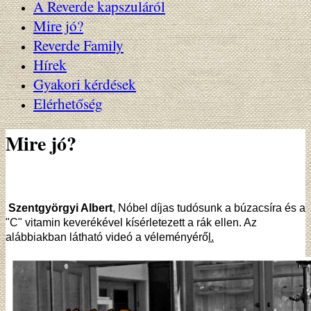
A Reverde kapszuláról
Mire jó?
Reverde Family
Hírek
Gyakori kérdések
Elérhetőség
Mire jó?
Szentgyörgyi Albert
, Nóbel díjas tudósunk a búzacsíra és a
"C" vitamin keverékével kísérletezett a rák ellen. Az
alábbiakban látható videó a véleményérő
l.