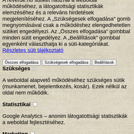
A reverde.hu sütiket használ a weboldal
működéséhez, a látogatottsági statisztikák
elemzéséhez és a releváns hirdetések
megjelenítéséhez. A „Szükségesek elfogadása" gomb
megnyomásával csak a működéshez elengedhetetlen
sütiket engedélyezi. Az „Összes elfogadása" gombbal
minden sütit engedélyez. A „Beállítások" gombbal
egyenként választhatja ki a süti-kategóriákat.
Részletes süti tájékoztató
Összes elfogadása
Szükségesek elfogadása
Beállítások
Szükséges
A weboldal alapvető működéséhez szükséges sütik
(munkamenet, bejelentkezés, kosár). Ezek nélkül az
oldal nem működik.
Statisztikai
Google Analytics – anonim látogatottsági statisztikák
a weboldal fejlesztéséhez.