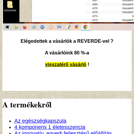
Elégedettek a vásárlók a REVERDE-vel ?
A vásárlóink 80 %-a
visszatérő vásárló
!
A termékekről
Az egészségkapszula
4 komponens 1 életesszencia
Az innovatív, egyedi fejlesztésű előállítás