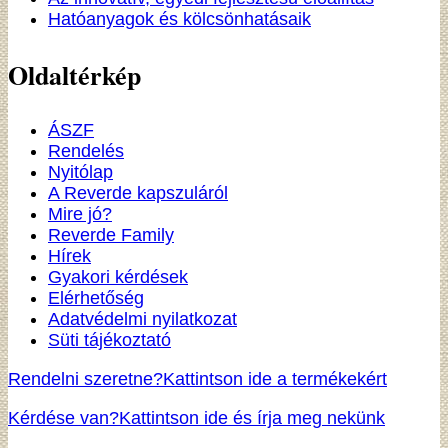
Hatóanyagok és kölcsönhatásaik
Oldaltérkép
ÁSZF
Rendelés
Nyitólap
A Reverde kapszuláról
Mire jó?
Reverde Family
Hírek
Gyakori kérdések
Elérhetőség
Adatvédelmi nyilatkozat
Süti tájékoztató
Rendelni szeretne?
Kattintson ide a termékekért
Kérdése van?
Kattintson ide és írja meg nekünk