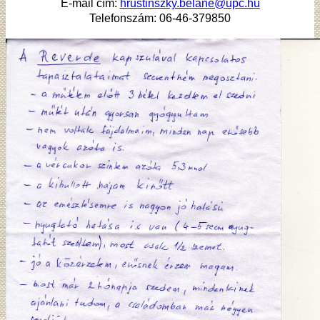
E-mail cím:
hrustinszky.belane@upc.hu
Telefonszám: 06-46-379850