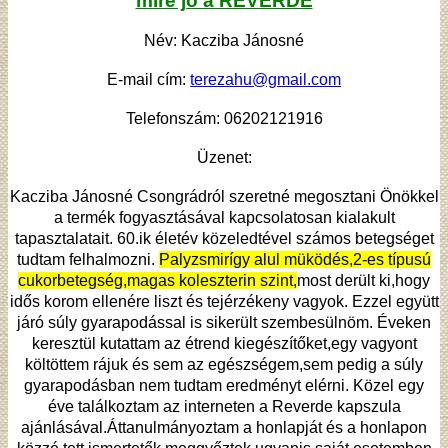
mire jó a REVERDE
Név: Kacziba Jánosné
E-mail cím:
terezahu@gmail.com
Telefonszám: 06202121916
Üzenet:
Kacziba Jánosné Csongrádról szeretné megosztani Önökkel
a termék fogyasztásával kapcsolatosan kialakult
tapasztalatait. 60.ik életév közeledtével számos betegséget
tudtam felhalmozni.
Palyzsmirígy alul müködés,2-es típusú
cukorbetegség,magas koleszterin szint,
most derült ki,hogy
idős korom ellenére liszt és tejérzékeny vagyok. Ezzel együtt
járó súly gyarapodással is sikerült szembesülnöm. Éveken
keresztül kutattam az étrend kiegészítőket,egy vagyont
költöttem rájuk és sem az egészségem,sem pedig a súly
gyarapodásban nem tudtam eredményt elérni. Közel egy
éve találkoztam az interneten a Reverde kapszula
ajánlásával.Áttanulmányoztam a honlapját és a honlapon