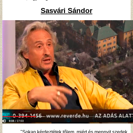
Sasvári Sándor
"Sokan kérdeztétek tőlem, miért és mennyit szedek