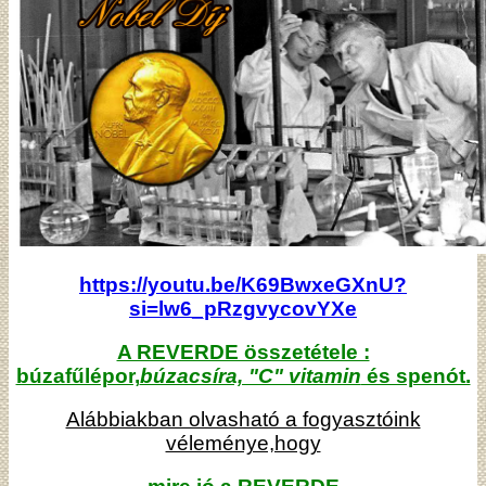
https://youtu.be/K69BwxeGXnU?
si=lw6_pRzgvycovYXe
A REVERDE összetétele :
búzafűlépor,
búzacsíra, "C" vitamin
és spenót.
Alábbiakban olvasható a fogyasztóink
véleménye,hogy