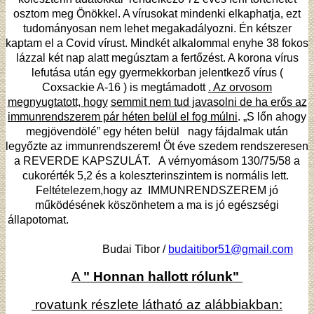
osztom meg Önökkel. A vírusokat mindenki elkaphatja, ezt
tudományosan nem lehet megakadályozni. Én kétszer
kaptam el a Covid vírust. Mindkét alkalommal enyhe 38 fokos
lázzal két nap alatt megúsztam a fertőzést. A korona vírus
lefutása után egy gyermekkorban jelentkező vírus (
Coxsackie A-16 ) is megtámadott
. Az orvosom
megnyugtatott, hogy
semmit nem tud javasolni de ha erős az
immunrendszerem pár héten belül el fog múlni
. „S lőn ahogy
megjövendölé” egy héten belül nagy fájdalmak után
legyőzte az immunrendszerem! Öt éve szedem rendszeresen
a REVERDE KAPSZULÁT. A vérnyomásom 130/75/58 a
cukorérték 5,2 és a koleszterinszintem is normális lett.
Feltételezem,hogy az IMMUNRENDSZEREM jó
működésének köszönhetem a ma is jó egészségi
állapotomat.
Budai Tibor /
budaitibor51@gmail.com
A
" Honnan hallott rólunk"
rovatunk részlete látható az alábbiakban: