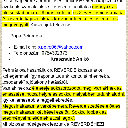
A csomag elérte a rendeltetési helyét! Ezeket a kapszulákat
azoknak szánják, akik sikeresen eljutottak a
méhnyakrák
utolsó stádiumába, 8 órás műtétbe
és 2 éves kemoterápiába.
A Reverde kapszuláknak köszönhetően a test ellenállt és
meggyógyult.
Köszönjük létezését!
Popa Petronela
E-mail cím:
p.petro06@yahoo.com
Telefonszám: 0754392373
Krasznainé Anikó
Február óta használjuk a REVERDE kapszulát öt
kollégámmal, így naponta tudunk konzultálni ennek a
„csodának” a jótékony hatásáról.
Van akinek az
életereje sokszorozódott meg, van akinek az
emésztését hozta helyre és sokkal mélyebben tudunk aludni,
így kellemesebb a reggeli ébredés.
Megcsináltattam a vérképemet a Reverde szedése előtt és
megcsináltattam két héttel ezelőtt. Sokkal jobbak az
eredményeim, eltűntek a „csillagok”.
Mi biztosan hűségesek leszünk a REVERDÉHEZ!